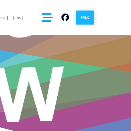
eid |
Jobs |
FALC