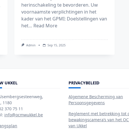
herinschakeling te bevorderen. Uw
voornaamste verplichtingen in het
kader van het GPMI: Doelstellingen van
het…
Read More
Admin
Sep 15, 2025
W UKKEL
PRIVACYBELEID
Alsembergsesteenweg,
Algemene Bescherming van
, 1180
Persoonsgegevens
 02 370 75 11
Reglement met betrekking tot 
il:
info@ocmwukkel.be
bewakingscamera’s van het 
angsplan
van Ukkel