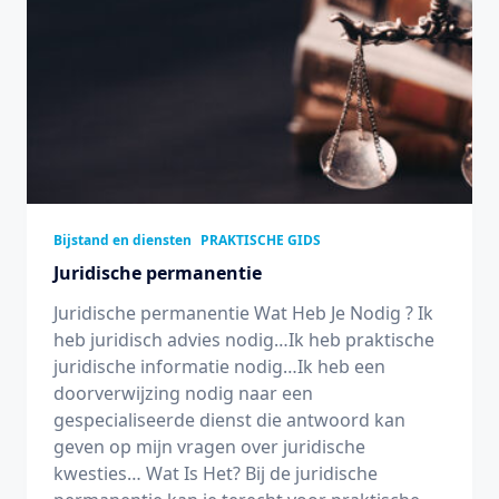
Bijstand en diensten
PRAKTISCHE GIDS
Juridische permanentie
Juridische permanentie Wat Heb Je Nodig ? Ik
heb juridisch advies nodig…Ik heb praktische
juridische informatie nodig…Ik heb een
doorverwijzing nodig naar een
gespecialiseerde dienst die antwoord kan
geven op mijn vragen over juridische
kwesties… Wat Is Het? Bij de juridische