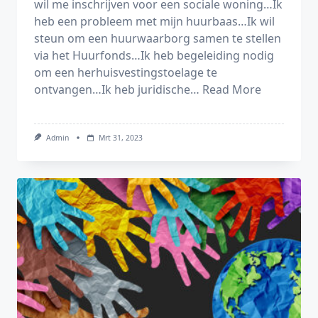
wil me inschrijven voor een sociale woning…Ik
heb een probleem met mijn huurbaas…Ik wil
steun om een huurwaarborg samen te stellen
via het Huurfonds…Ik heb begeleiding nodig
om een herhuisvestingstoelage te
ontvangen…Ik heb juridische…
Read More
Admin
Mrt 31, 2023