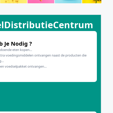
elDistributieCentrum
 Je Nodig ?
oldoende eten kopen…
extra voedingsmiddelen ontvangen naast de producten die
jg…
 een voedselpakket ontvangen…