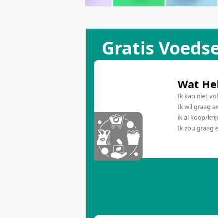
Gratis Voeds
Wat Heb
Ik kan niet v
Ik wil graag 
ik al koop/kri
Ik zou graag