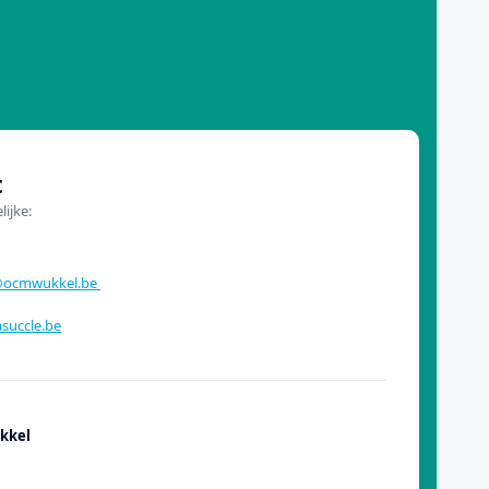
t
ijke:
z@ocmwukkel.be
succle.be
kkel