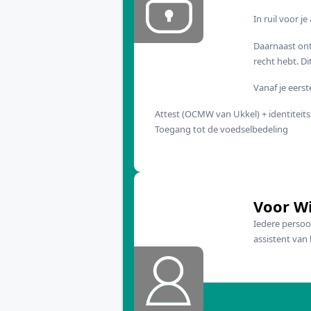
In ruil voor j
Daarnaast ont
recht hebt. D
Vanaf je eers
Attest (OCMW van Ukkel) + identitei
Toegang tot de voedselbedeling
Voor W
Iedere perso
assistent va