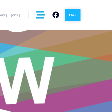
eid |
Jobs |
FALC