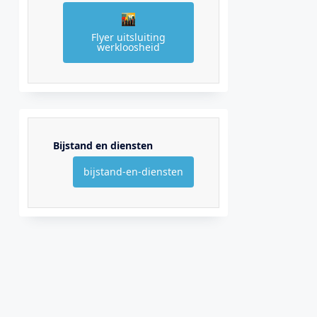
Flyer uitsluiting
werkloosheid
Bijstand en diensten
bijstand-en-diensten