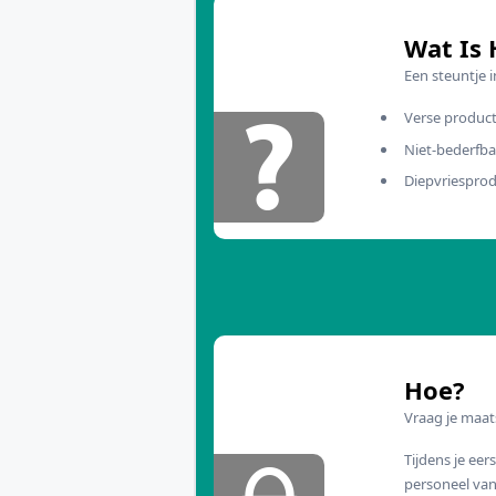
Wat Is 
Een steuntje 
Verse product
Niet-bederfbar
Diepvriespro
Hoe?
Vraag je maat
Tijdens je eer
personeel va