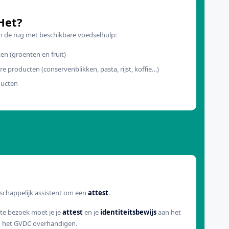
Het?
in de rug met beschikbare voedselhulp:
en (groenten en fruit)
e producten (conservenblikken, pasta, rijst, koffie…)
ducten
schappelijk assistent om een
attest
.
ste bezoek moet je je
attest
en je
identiteitsbewijs
aan het
n het GVDC overhandigen.