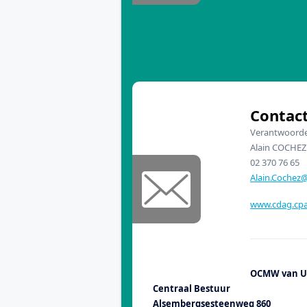
Contac
Verantwoordel
Alain COCHEZ
02 370 76 65
Alain.Coche
www.cdag.cpa
OCMW van U
Centraal Bestuur
Alsembergsesteenweg 860