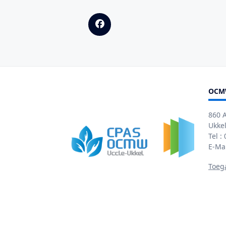
OCM
860 
Ukkel
Tel :
E-Ma
Toeg