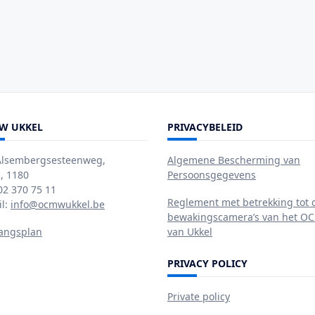
W UKKEL
PRIVACYBELEID
Alsembergsesteenweg,
Algemene Bescherming van
, 1180
Persoonsgegevens
 02 370 75 11
Reglement met betrekking tot 
il:
info@ocmwukkel.be
bewakingscamera’s van het 
angsplan
van Ukkel
PRIVACY POLICY
Private policy