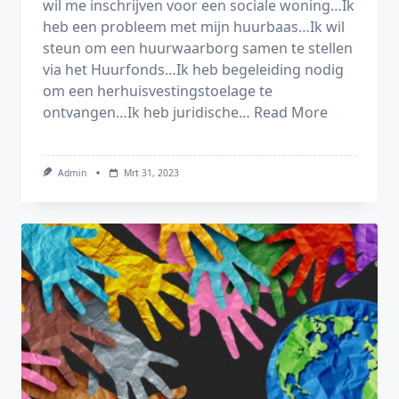
wil me inschrijven voor een sociale woning…Ik
heb een probleem met mijn huurbaas…Ik wil
steun om een huurwaarborg samen te stellen
via het Huurfonds…Ik heb begeleiding nodig
om een herhuisvestingstoelage te
ontvangen…Ik heb juridische…
Read More
Admin
Mrt 31, 2023