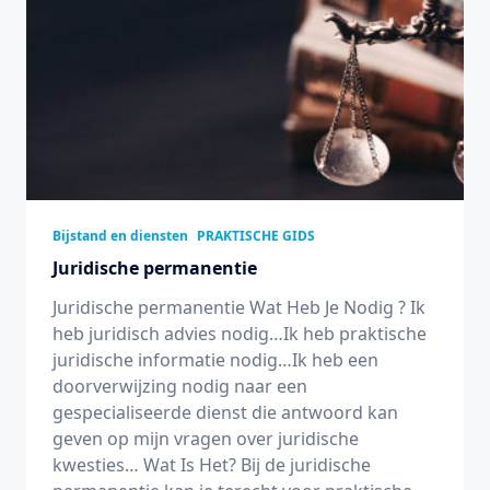
Bijstand en diensten
PRAKTISCHE GIDS
Juridische permanentie
Juridische permanentie Wat Heb Je Nodig ? Ik
heb juridisch advies nodig…Ik heb praktische
juridische informatie nodig…Ik heb een
doorverwijzing nodig naar een
gespecialiseerde dienst die antwoord kan
geven op mijn vragen over juridische
kwesties… Wat Is Het? Bij de juridische