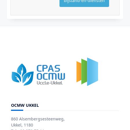
bijstand-en-diensten
OCMW UKKEL
860 Alsembergsesteenweg,
Ukkel, 1180