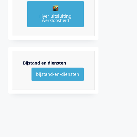
Flyer uitsluiting
werkloosheid
Bijstand en diensten
bijstand-en-diensten