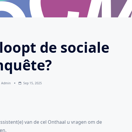
loopt de sociale
nquête?
Admin
Sep 15, 2025
assistent(e) van de cel Onthaal u vragen om de
en.