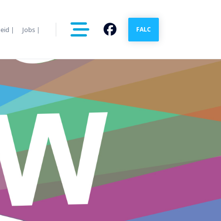
eid |
Jobs |
FALC