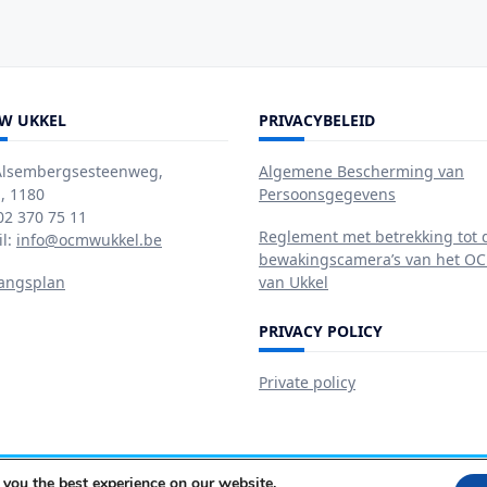
W UKKEL
PRIVACYBELEID
Alsembergsesteenweg,
Algemene Bescherming van
, 1180
Persoonsgegevens
 02 370 75 11
Reglement met betrekking tot 
il:
info@ocmwukkel.be
bewakingscamera’s van het 
angsplan
van Ukkel
PRIVACY POLICY
Private policy
 you the best experience on our website.