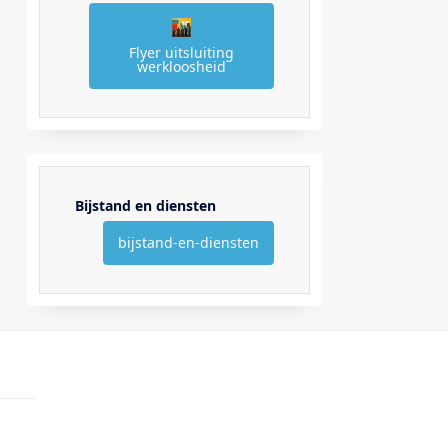
Flyer uitsluiting
werkloosheid
Bijstand en diensten
bijstand-en-diensten