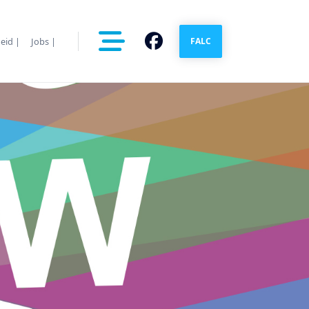
eid |
Jobs |
FALC