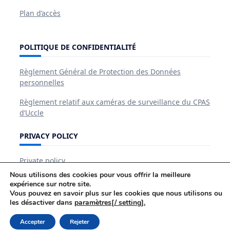
Plan d’accès
POLITIQUE DE CONFIDENTIALITÉ
Règlement Général de Protection des Données
personnelles
Règlement relatif aux caméras de surveillance du CPAS
d’Uccle
PRIVACY POLICY
Private policy
Nous utilisons des cookies pour vous offrir la meilleure
expérience sur notre site.
Vous pouvez en savoir plus sur les cookies que nous utilisons ou
les désactiver dans
paramètres[/ setting].
Le CPAS
AIDES Et SERVICES
GUIDE PRATIQUE
Accepter
Rejeter
Le CPAS Recrute